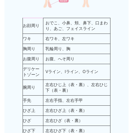
おでこ、小鼻、頬、鼻下、口まわ
お顔周り
り、あご、フェイスライン
ワキ
右ワキ、左ワキ
胸周り
乳輪周り、胸
お腹周り
お腹、へそ周り
デリケー
Vライン、Iライン、Oライン
トゾーン
左右ひじ上（表・裏）、左右ひじ
腕周り
下（表・裏）
手先
左右手指、左右手甲
ひざ上
左右ひざ上（表・裏）
ひざ
左右ひざ（表・裏）
ひざ下
左右ひざ下（表・裏）