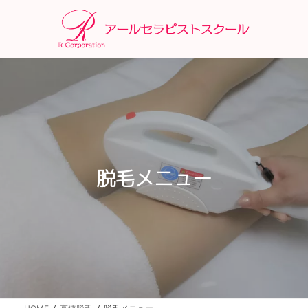
コ
ナ
ン
ビ
テ
ゲ
ン
ー
ツ
シ
へ
ョ
ス
ン
キ
に
ッ
移
プ
動
脱毛メニュー