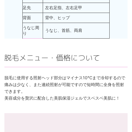
足先
左右足指、左右足甲
背面
背中、ヒップ
うなじ周
うなじ、首筋、両肩
り
脱毛メニュー・価格について
脱毛に使用する照射ヘッド部分はマイナス10℃まで冷却するので
痛みは少なく、また連続照射が可能ですので短時間に全身を照射
できます。
美容成分を贅沢に配合した美肌保湿ジェルでスベスベ美肌に！